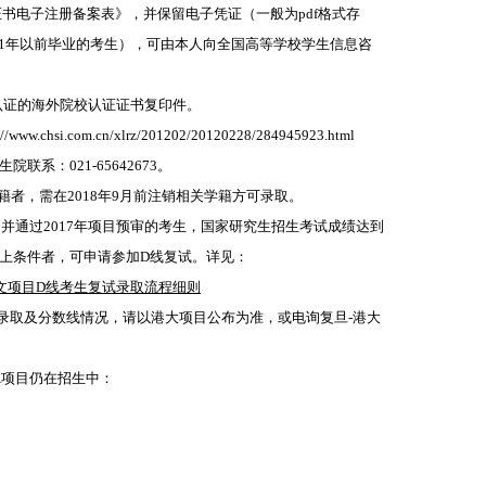
证书电子注册备案表》，并保留电子凭证（一般为pdf格式存
01年以前毕业的考生），可由本人向全国高等学校学生信息咨
认证的海外院校认证证书复印件。
si.com.cn/xlrz/201202/20120228/284945923.html
系：021-65642673。
籍者，需在2018年9月前注销相关学籍方可录取。
目并通过2017年项目预审的考生，国家研究生招生考试成绩达到
上条件者，可申请参加D线复试。详见：
文项目D线考生复试录取流程细则
考生录取及分数线情况，请以港大项目公布为准，或电询复旦-港大
A项目仍在招生中：