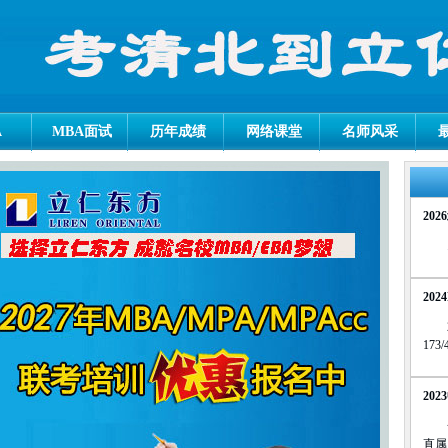
A
MBA面试
历年成绩
网络课堂
名师风采
202
202
173
20
直属