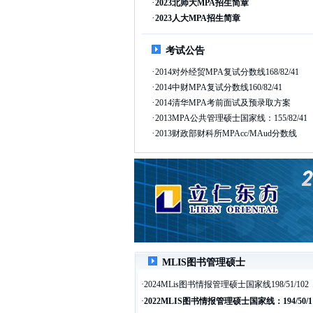
·
2023北师大MPA招生简章
·
2023人大MPA招生简章
考试公告
·
2014对外经贸MPA复试分数线168/82/41
·
2014中财MPA复试分数线160/82/41
·
2014清华MPA考前面试及预录取方案
·
2013MPA公共管理硕士国家线：155/82/41
·
2013财政部财科所MPAcc/MAud分数线
MLIS图书管理硕士
·
2024MLis图书情报管理硕士国家线198/51/102
·
2022MLIS图书情报管理硕士国家线：194/50/1