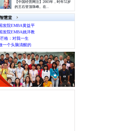
【中国经营网注】2003年，时年52岁
的王石登顶珠峰。在...
A智慧堂
国发院EMBA黄益平
国发院EMBA姚洋教
·芒格：对我一生
做一个头脑清醒的
牛逼的人，都喜欢
特的17条投资箴言
方支付：一场从底
重创业者个人修养