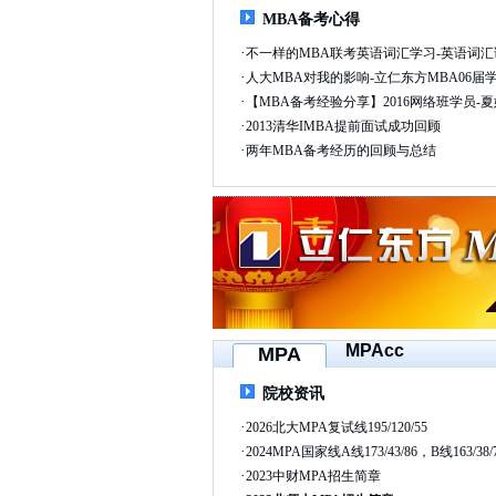
MBA备考心得
·
不一样的MBA联考英语词汇学习-英语词
·
人大MBA对我的影响-立仁东方MBA06届
·
【MBA备考经验分享】2016网络班学员-夏
·
2013清华IMBA提前面试成功回顾
·
两年MBA备考经历的回顾与总结
MPAcc
MPA
院校资讯
·
2026北大MPA复试线195/120/55
·
2024MPA国家线A线173/43/86，B线163/38/
·
2023中财MPA招生简章