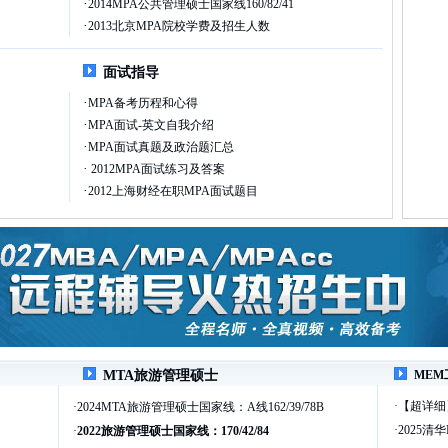
·
2014MPA公共管理硕士国家线160/82/41
·
2013北京MPA院校学费及招生人数
面试指导
·
MPA备考历程和心得
·
MPA面试-英文自我介绍
·
MPA面试真题及政治题汇总
·
2012MPA面试练习及答案
·
2012上海财经在职MPA面试题目
MTA旅游管理硕士
MEM
·
【超详细
·
2024MTA旅游管理硕士国家线：A线162/39/78B
·
2025清
·
2022旅游管理硕士国家线：170/42/84