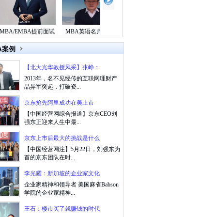
A/EMBA提前面试
MBA英语名师-邵宁
MBA/EMBA面试名师-
MBA数学名师
名师
杨立仁
A案例
【北大光华教授风采】张峥：
2013年，名不见经传的互联网理财产
品异军突起，打破资...
京东抢先阿里成功在美上市
【中国经营网综合报道】京东CEO刘
强东正迎来人生中最...
京东上市后最大的挑战是什么
【中国经营网注】5月22日，刘强东为
首的京东团队在时...
李光耀：新加坡的企业家文化
企业家精神和领导者 美国麻省Babson
学院的企业家精神...
王石：楼市买了就赚钱的时代