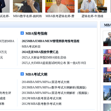
师-
MBA数学名师-姚柯炜
MBA联考逻辑名师-费
逻辑名师-牛渤雄
MB
允杰
MB
MBA报考指南
·
0万的MBA
2025MBA/EMBA/MEM管理类联考报考流程
·
MBA考试科目
·
9万元
2024北京MBA院校学费汇总
·
万元
2025人大财金学院EMBA招生启动
·
2025人大EMBA提前面试时间公布 第一批4月19日
MBA考试大纲
·
2014MBA/MPA/MPAcc英语考试大纲
·
2013MBA/MPA/MPAcc数学考试大纲解析(视频版)
·
利考生评
2013MBA/MPA/MPAcc英语考试大纲解析（视频版）
·
试成绩
2012年MBA联考英语考试大纲
·
解释
2012年MBA联考数学考试大纲