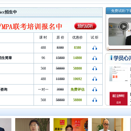
免费试听/下
Acc招生中
课 时
原 价
优惠价
试 听
488
8380
8380
试招生简章
96
15800
14800
568
58800
58800
488
11880
10692
一咨询
一对一
3980
免费评估
568
58800
58800